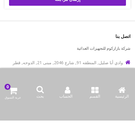
اتصل بنا
شركة بازاركوم للتجهيزات الغدائية
وادي أبا صليل, المنطقه 91, شارع 2046, مبنى 21, الدوحه, قطر
info@bazaar.com.qa
97466151607+
سياسة المتجر
الرئيسية
القسم
الحساب
بحث
عربة التسوق
أعلى الفئات
نحن نتواصل
وسائل الإعلام الاجتماعية لدينا