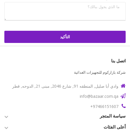
التأكيد
اتصل بنا
شركة بازاركوم للتجهيزات الغدائية
وادي أبا صليل, المنطقه 91, شارع 2046, مبنى 21, الدوحه, قطر
info@bazaar.com.qa
97466151607+
سياسة المتجر
أعلى الفئات