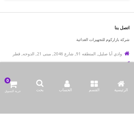
اتصل بنا
شركة بازاركوم للتجهيزات الغدائية
وادي أبا صليل, المنطقه 91, شارع 2046, مبنى 21, الدوحه, قطر
info@bazaar.com.qa
97466151607+
سياسة المتجر
الرئيسية
القسم
الحساب
بحث
عربة التسوق
أعلى الفئات
نحن نتواصل
وسائل الإعلام الاجتماعية لدينا