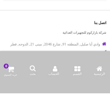
اتصل بنا
شركة بازاركوم للتجهيزات الغدائية
وادي أبا صليل, المنطقه 91, شارع 2046, مبنى 21, الدوحه, قطر
info@bazaar.com.qa
97466151607+
سياسة المتجر
الرئيسية
القسم
الحساب
بحث
عربة التسوق
أعلى الفئات
نحن نتواصل
وسائل الإعلام الاجتماعية لدينا