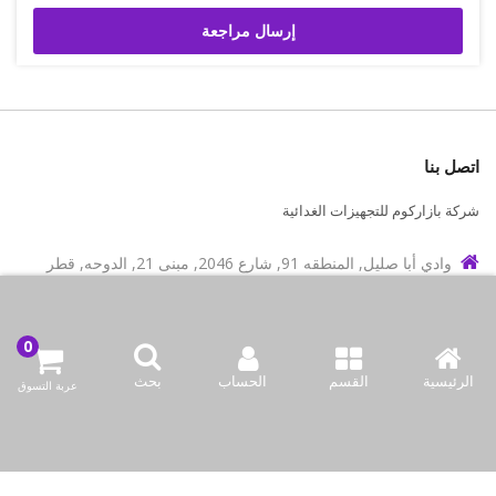
إرسال مراجعة
اتصل بنا
شركة بازاركوم للتجهيزات الغدائية
وادي أبا صليل, المنطقه 91, شارع 2046, مبنى 21, الدوحه, قطر
info@bazaar.com.qa
97466151607+
سياسة المتجر
الرئيسية
القسم
الحساب
بحث
عربة التسوق
أعلى الفئات
نحن نتواصل