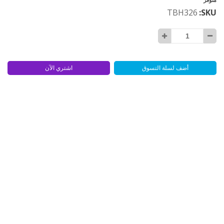
TBH326
SKU
أضف لسلة التسوق
اشتري الآن