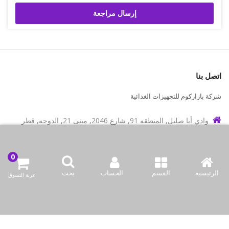
إرسال مراجعة
اتصل بنا
شركة بازاركوم للتجهيزات الغدائية
وادي أبا صليل, المنطقه 91, شارع 2046, مبنى 21, الدوحه, قطر
info@bazaar.com.qa
97466151607+
سياسة المتجر
الرئيسية
القسم
الحساب
بحث
عربة التسوق
أعلى الفئات
نحن نتواصل