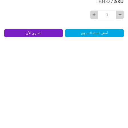
TBH327
SKU
أضف لسلة التسوق
اشتري الآن