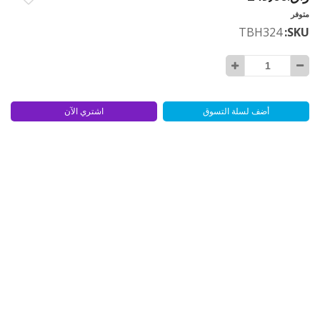
متوفر
TBH324
SKU
أضف لسلة التسوق
اشتري الآن