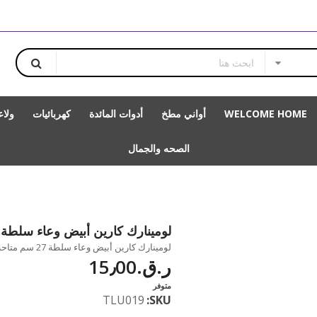
WELCOME HOME
أواني مطخ
أدوات المائدة
كهربائيات
ولا
الصحه والجمال
لومينارك كارين أبيض وعاء سلطة 27 سم
لومينارك كارين أبيض وعاء سلطة 27 سم متاحة للشراء بزيادة بالمقدار 1
ر.ق.‏15٫00
متوفر
TLU019
SKU