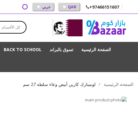
+97466151607
QAR
عربي
كل الأقسام
الصفحة الرئيسية
تسوق بالبراند
BACK TO SCHOOL
الصفحة الرئيسية
لومينارك كارين أبيض وعاء سلطة 27 سم
انتقل
إلى
تخطي
إلى
النهاية
بداية
معرض
الصور
معرض
الصور