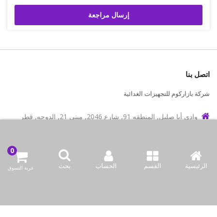
إرسال مراجعة
اتصل بنا
شركة بازاركوم للتجهيزات الغدائية
وادي أبا صليل, المنطقه 91, شارع 2046, مبنى 21, الدوحه, قطر
info@bazaar.com.qa
97466151607+
الرئيسية
القسم
الحساب
بحث
سياسة المتجر
عربة التسوق
أعلى الفئات
نحن نتواصل