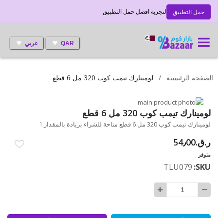
لتجربة افضل حمل التطبيق
حمل التطبيق
QAR
عربي
الصفحة الرئيسية
لومينارك تيمب كوب 320 مل 6 قطع
انتقل
إلى
تخطي
لومينارك تيمب كوب 320 مل 6 قطع
إلى
النهاية
لومينارك تيمب كوب 320 مل 6 قطع متاحة للشراء بزيادة بالمقدار 1
بداية
معرض
ر.ق.‏54٫00
الصور
معرض
الصور
متوفر
TLU079
SKU