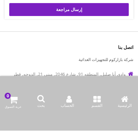
إرسال مراجعة
اتصل بنا
شركة بازاركوم للتجهيزات الغدائية
وادي أبا صليل, المنطقه 91, شارع 2046, مبنى 21, الدوحه, قطر
info@bazaar.com.qa
97466151607+
الرئيسية
القسم
الحساب
بحث
سياسة المتجر
عربة التسوق
أعلى الفئات
نحن نتواصل