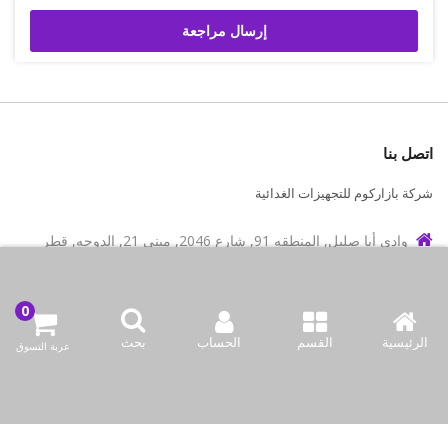
إرسال مراجعة
اتصل بنا
شركة بازاركوم للتجهيزات الغدائية
وادي أبا صليل, المنطقه 91, شارع 2046, مبنى 21, الدوحه, قطر
info@bazaar.com.qa
97466151607+
الرئيسية
القسم
الحساب
بحث
سياسة المتجر
عربة التسوق
أعلى الفئات
نحن نتواصل