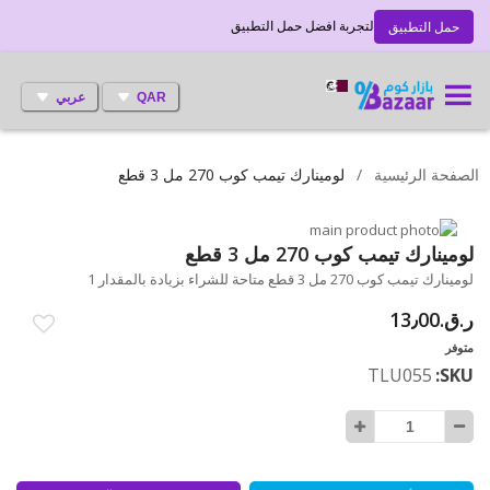
لتجربة افضل حمل التطبيق
حمل التطبيق
QAR
عربي
الصفحة الرئيسية
لومينارك تيمب كوب 270 مل 3 قطع
انتقل
إلى
تخطي
لومينارك تيمب كوب 270 مل 3 قطع
إلى
النهاية
لومينارك تيمب كوب 270 مل 3 قطع متاحة للشراء بزيادة بالمقدار 1
بداية
معرض
ر.ق.‏13٫00
الصور
معرض
الصور
متوفر
TLU055
SKU