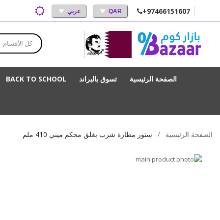
+97466151607
QAR
عربي
كل الأقسام
الصفحة الرئيسية
تسوق بالبراند
BACK TO SCHOOL
الصفحة الرئيسية
ستور مطارة شرب بغلق محكم ميني 410 ملم
انتقل
إلى
تخطي
إلى
النهاية
بداية
معرض
الصور
معرض
الصور