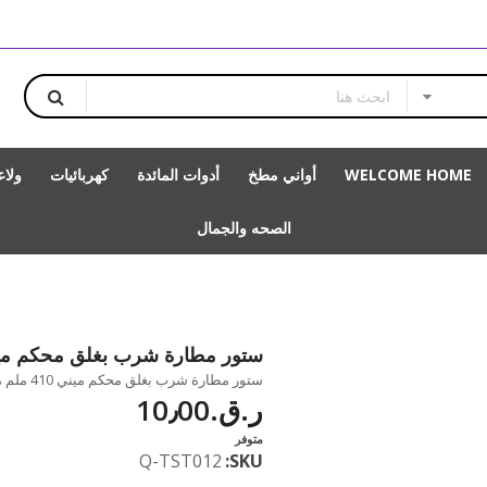
WELCOME HOME
أواني مطخ
أدوات المائدة
كهربائيات
ولا
الصحه والجمال
ستور مطارة شرب بغلق محكم ميني 410
ستور مطارة شرب بغلق محكم ميني 410 ملم متاحة للشراء بزيادة بالمقدار 1
ر.ق.‏10٫00
متوفر
Q-TST012
SKU