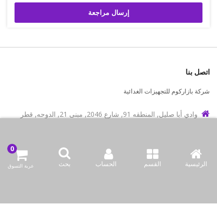
إرسال مراجعة
اتصل بنا
شركة بازاركوم للتجهيزات الغدائية
وادي أبا صليل, المنطقه 91, شارع 2046, مبنى 21, الدوحه, قطر
info@bazaar.com.qa
97466151607+
سياسة المتجر
الرئيسية
القسم
الحساب
بحث
عربة التسوق
أعلى الفئات
نحن نتواصل