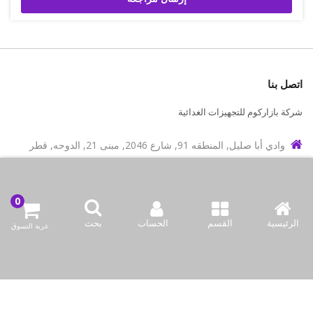
اتصل بنا
شركة بازاركوم للتجهيزات الغدائية
وادي أبا صليل, المنطقه 91, شارع 2046, مبنى 21, الدوحه, قطر
info@bazaar.com.qa
97466151607+
سياسة المتجر
الرئيسية
القسم
الحساب
بحث
عربة التسوق
أعلى الفئات
نحن نتواصل
وسائل الإعلام الاجتماعية لدينا