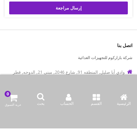
إرسال مراجعة
اتصل بنا
شركة بازاركوم للتجهيزات الغدائية
وادي أبا صليل, المنطقه 91, شارع 2046, مبنى 21, الدوحه, قطر
info@bazaar.com.qa
97466151607+
سياسة المتجر
الرئيسية
القسم
الحساب
بحث
عربة التسوق
أعلى الفئات
نحن نتواصل