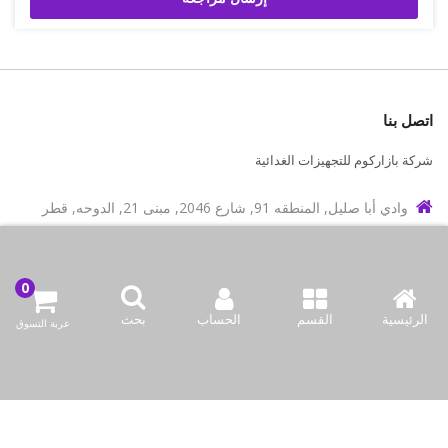
اتصل بنا
شركة بازاركوم للتجهيزات الغدائية
وادي أبا صليل, المنطقه 91, شارع 2046, مبنى 21, الدوحه, قطر
info@bazaar.com.qa
97466151607+
سياسة المتجر
الرئيسية
القسم
الحساب
بحث
عربة التسوق
أعلى الفئات
نحن نتواصل
وسائل الإعلام الاجتماعية لدينا