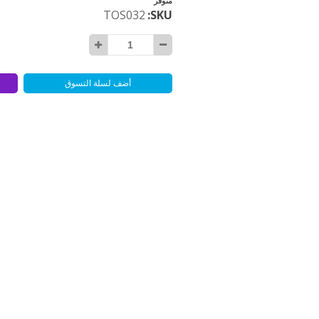
متوفر
TOS032
SKU
أضف لسلة التسوق