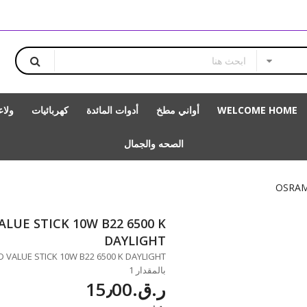
WELCOME HOME
أواني مطخ
أدوات المائدة
كهربائيات
ولا
الصحه والجمال
OSRAM
LUE STICK 10W B22 6500 K
DAYLIGHT
بالمقدار 1
ر.ق.‏15٫00