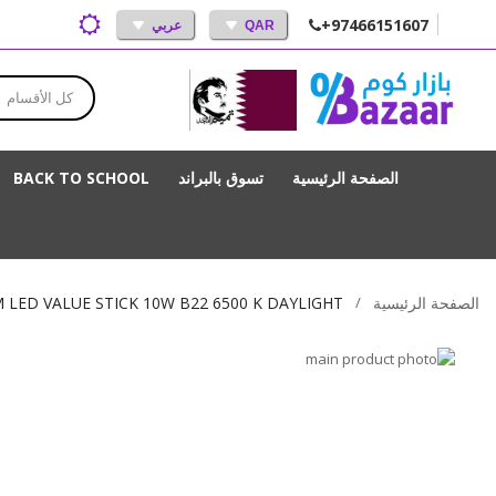
+97466151607
QAR
عربي
كل الأقسام
الصفحة الرئيسية
تسوق بالبراند
BACK TO SCHOOL
الصفحة الرئيسية
 LED VALUE STICK 10W B22 6500 K DAYLIGHT
انتقل
إلى
تخطي
إلى
النهاية
بداية
معرض
الصور
معرض
الصور