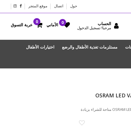
حول
اتصال
موقع المتجر
الحساب
عربة التسوق
الأماني
مرحبا! تسجيل الدخول
عات
مستلزمات تغذية الأطفال والرضع
اختيارات الأطفال
OSRAM LED VA
OSRAM LED VALUE STICK 10W B22 6500 K DAYLIGHT متاحة للشراء بزيادة