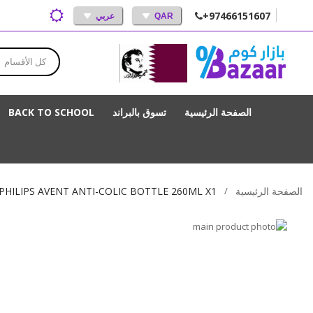
+97466151607
QAR
عربي
كل الأقسام
الصفحة الرئيسية
تسوق بالبراند
BACK TO SCHOOL
الصفحة الرئيسية
PHILIPS AVENT ANTI-COLIC BOTTLE 260ML X1
انتقل
إلى
تخطي
إلى
النهاية
بداية
معرض
الصور
معرض
الصور