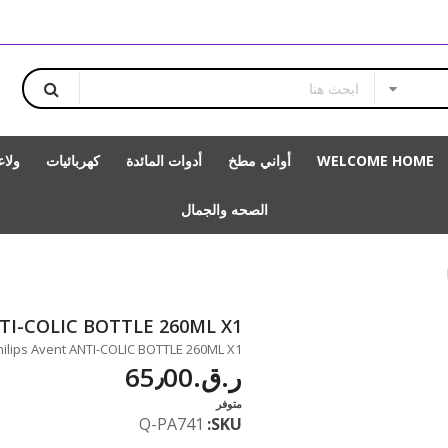
WELCOME HOME
أواني مطخ
أدوات المائدة
كهربائيات
ولا
الصحه والجمال
NTI-COLIC BOTTLE 260ML X1
Philips Avent ANTI-COLIC BOTTLE 260ML X1 متاحة للشراء بزيادة بالمقدا
ر.ق.‏65٫00
متوفر
Q-PA741
SKU