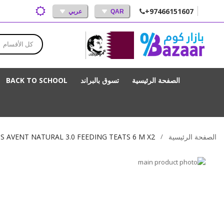
+97466151607
QAR
عربي
كل الأقسام
الصفحة الرئيسية
تسوق بالبراند
BACK TO SCHOOL
الصفحة الرئيسية
PS AVENT NATURAL 3.0 FEEDING TEATS 6 M X2
انتقل
إلى
تخطي
إلى
النهاية
بداية
معرض
الصور
معرض
الصور