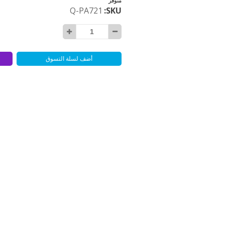
متوفر
Q-PA721
SKU
أضف لسلة التسوق