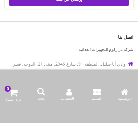
اتصل بنا
شركة بازاركوم للتجهيزات الغدائية
وادي أبا صليل, المنطقه 91, شارع 2046, مبنى 21, الدوحه, قطر
info@bazaar.com.qa
97466151607+
سياسة المتجر
الرئيسية
القسم
الحساب
بحث
عربة التسوق
أعلى الفئات
نحن نتواصل
وسائل الإعلام الاجتماعية لدينا