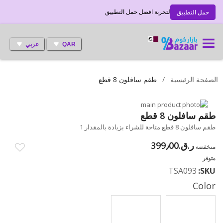
لتجربة افضل حمل التطبيق
حمل التطبيق
QAR
عربي
الصفحة الرئيسية
طقم سافلون 8 قطع
انتقل
إلى
تخطي
طقم سافلون 8 قطع
إلى
النهاية
طقم سافلون 8 قطع متاحة للشراء بزيادة بالمقدار 1
بداية
معرض
الصور
معرض
ر.ق.‏399٫00
منخفضة
الصور
متوفر
TSA093
SKU
Color