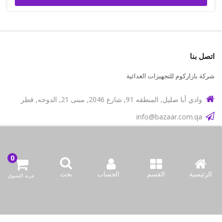
اتصل بنا
شركة بازاركوم للتجهيزات الغدائية
وادي أبا صليل, المنطقه 91, شارع 2046, مبنى 21, الدوحه, قطر
info@bazaar.com.qa
97466151607+
سياسة المتجر
أعلى الفئات
الرئيسية
القسم
الحساب
بحث
عربة التسوق
نحن نتواصل
وسائل الإعلام الاجتماعية لدينا