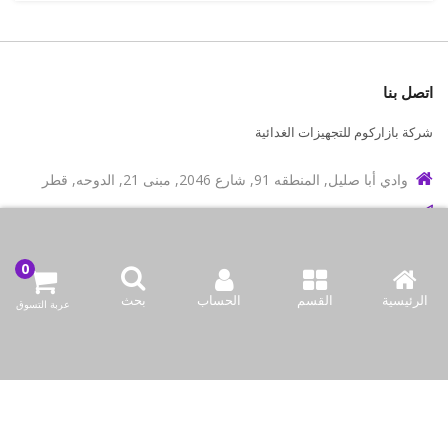
اتصل بنا
شركة بازاركوم للتجهيزات الغدائية
وادي أبا صليل, المنطقه 91, شارع 2046, مبنى 21, الدوحه, قطر
info@bazaar.com.qa
97466151607+
سياسة المتجر
الرئيسية
القسم
الحساب
بحث
عربة التسوق
أعلى الفئات
نحن نتواصل
وسائل الإعلام الاجتماعية لدينا