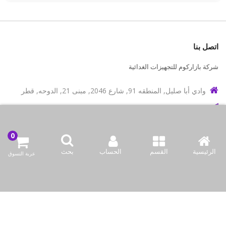
اتصل بنا
شركة بازاركوم للتجهيزات الغدائية
وادي أبا صليل, المنطقه 91, شارع 2046, مبنى 21, الدوحه, قطر
info@bazaar.com.qa
97466151607+
سياسة المتجر
الرئيسية
القسم
الحساب
بحث
عربة التسوق
أعلى الفئات
نحن نتواصل
وسائل الإعلام الاجتماعية لدينا