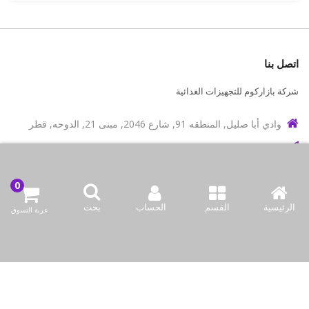
اتصل بنا
شركة بازاركوم للتجهيزات الغدائية
وادي أبا صليل, المنطقه 91, شارع 2046, مبنى 21, الدوحه, قطر
info@bazaar.com.qa
97466151607+
سياسة المتجر
الرئيسية
القسم
الحساب
بحث
عربة التسوق
أعلى الفئات
نحن نتواصل
وسائل الإعلام الاجتماعية لدينا