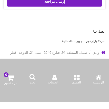
إرسال مراجعة
اتصل بنا
شركة بازاركوم للتجهيزات الغدائية
وادي أبا صليل, المنطقه 91, شارع 2046, مبنى 21, الدوحه, قطر
info@bazaar.com.qa
97466151607+
سياسة المتجر
الرئيسية
القسم
الحساب
بحث
عربة التسوق
أعلى الفئات
نحن نتواصل
وسائل الإعلام الاجتماعية لدينا