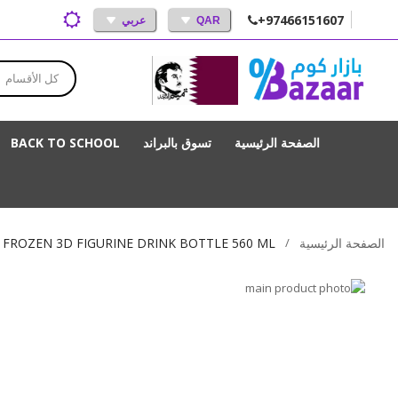
+97466151607
QAR
عربي
كل الأقسام
الصفحة الرئيسية
تسوق بالبراند
BACK TO SCHOOL
الصفحة الرئيسية
 FROZEN 3D FIGURINE DRINK BOTTLE 560 ML
انتقل
إلى
تخطي
إلى
النهاية
بداية
معرض
الصور
معرض
الصور