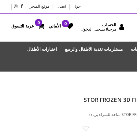
حول
اتصال
موقع المتجر
الحساب
عربة التسوق
الأماني
مرحبا! تسجيل الدخول
عات
مستلزمات تغذية الأطفال والرضع
اختيارات الأطفال
STOR FROZEN 3D F
STOR FROZEN 3D FIGURINE DRINK BOTTLE 560 ML متاحة للشراء بزيادة