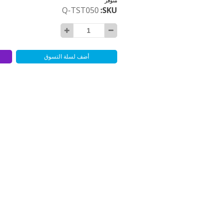
متوفر
Q-TST050
SKU
أضف لسلة التسوق