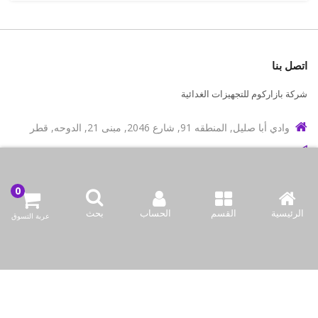
اتصل بنا
شركة بازاركوم للتجهيزات الغدائية
وادي أبا صليل, المنطقه 91, شارع 2046, مبنى 21, الدوحه, قطر
info@bazaar.com.qa
97466151607+
سياسة المتجر
الرئيسية
القسم
الحساب
بحث
عربة التسوق
أعلى الفئات
نحن نتواصل
وسائل الإعلام الاجتماعية لدينا