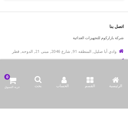
اتصل بنا
شركة بازاركوم للتجهيزات الغدائية
وادي أبا صليل, المنطقه 91, شارع 2046, مبنى 21, الدوحه, قطر
info@bazaar.com.qa
97466151607+
سياسة المتجر
الرئيسية
القسم
الحساب
بحث
عربة التسوق
أعلى الفئات
نحن نتواصل
وسائل الإعلام الاجتماعية لدينا