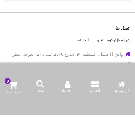
اتصل بنا
شركة بازاركوم للتجهيزات الغدائية
وادي أبا صليل, المنطقه 91, شارع 2046, مبنى 21, الدوحه, قطر
info@bazaar.com.qa
97466151607+
سياسة المتجر
الرئيسية
القسم
الحساب
بحث
عربة التسوق
أعلى الفئات
نحن نتواصل
وسائل الإعلام الاجتماعية لدينا