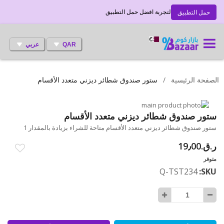
لتجربة افضل حمل التطبيق
حمل التطبيق
QAR
عربي
الصفحة الرئيسية
ستور صندوق شطائر ديزني متعدد الأقسام
انتقل
إلى
تخطي
ستور صندوق شطائر ديزني متعدد الأقسام
إلى
النهاية
ستور صندوق شطائر ديزني متعدد الأقسام متاحة للشراء بزيادة بالمقدار 1
بداية
معرض
ر.ق.‏19٫00
الصور
معرض
الصور
متوفر
Q-TST234
SKU