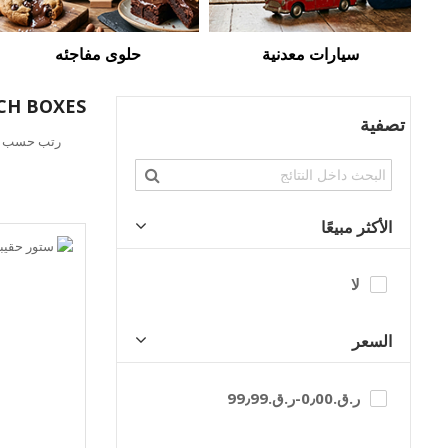
سيارات معدنية
حلوى مفاجئه
CH BOXES
تصفية
تحديد
رتب حسب
الاتجاه
التنازلي
الأكثر مبيعًا
لا
السعر
ر.ق.‏0٫00
-
ر.ق.‏99٫99