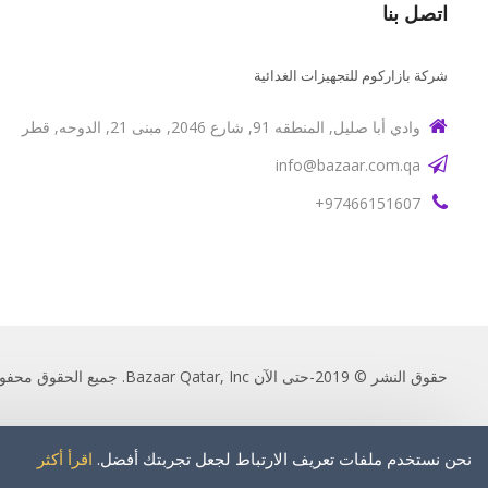
اتصل بنا
شركة بازاركوم للتجهيزات الغدائية
وادي أبا صليل, المنطقه 91, شارع 2046, مبنى 21, الدوحه, قطر
info@bazaar.com.qa
97466151607+
حقوق النشر © 2019-حتى الآن Bazaar Qatar, Inc. جميع الحقوق محفوظة.
نحن نستخدم ملفات تعريف الارتباط لجعل تجربتك أفضل.
اقرأ أكثر