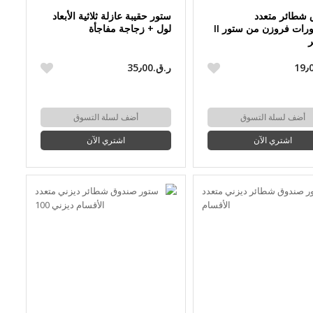
شطائر متعدد
ستور حقيبة عازلة ثلاثية الأبعاد
المقصورات فروزن من ستور II
لول + زجاجة مفاجأة
ر
ر.ق.‏35٫00
أضف لسلة التسوق
أضف لسلة التسوق
اشتري الآن
اشتري الآن