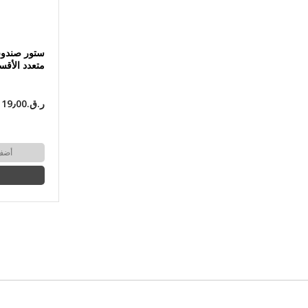
ستور صندوق
متعدد الأقس
ر.ق.‏19٫00
أضف