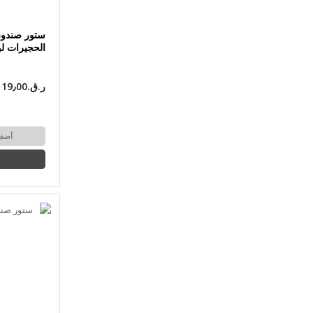
ستور صندوق
الحجيرات لو
ر.ق.‏19٫00
أضف