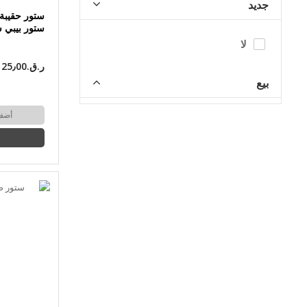
جديد
ستور حقيبة
ستور بيبي 
لا
ر.ق.‏25٫00
بيع
أضف