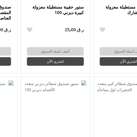
 مستطيلة معزولة
ستور حقيبة مستطيلة معزولة
صندوق 
شارك
كبيرة ديزني 100
العناص
ر.ق.‏25٫00
ر.ق.‏19٫00
 لسلة التسوق
أضف لسلة التسوق
اشتري الآن
اشتري الآن