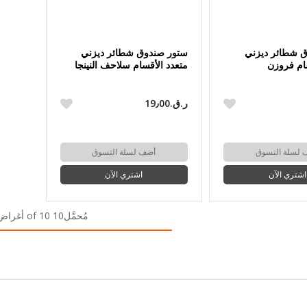
 شطائر ديزني
ستور صندوق شطائر ديزني
ام فروزن
متعدد الأقسام سلاحف النينجا
ر.ق.‏19٫00
 لسلة التسوق
أضف لسلة التسوق
اشتري الآن
اشتري الآن
مُحمَّل10 of 10 أغراض