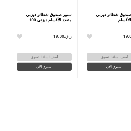
ندوق شطائر ديزني
ستور صندوق شطائر ديزني
الأقسام
متعدد الأقسام ديزني 100
ر.ق.‏19٫00
أضف لسلة التسوق
أضف لسلة التسوق
اشتري الآن
اشتري الآن