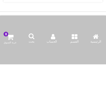
اتصل بنا
شركة بازاركوم للتجهيزات الغدائية
الرئيسية
القسم
الحساب
بحث
عربة التسوق
وادي أبا صليل, المنطقه 91, شارع 2046, مبنى 21, الدوحه, قطر
info@bazaar.com.qa
97466151607+
سياسة المتجر
أعلى الفئات
نحن نتواصل
وسائل الإعلام الاجتماعية لدينا