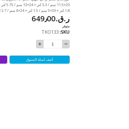
1.8 لتر + 20×5 سم / 1.5 لتر + 24×6 سم / 2.7 لتر) متاحة للشراء بزيادة بالمقدار 1
ر.ق.‏649٫00
متوفر
TKO133
SKU
أضف لسلة التسوق