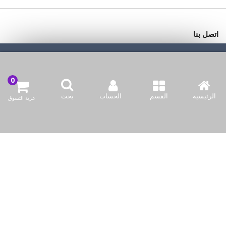
اتصل بنا
شركة بازاركوم للتجهيزات الغدائية
نحن نستخدم ملفات تعريف الارتباط لجعل تجربتك أفضل.
اقرأ أكثر
وادي أبا صليل, المنطقه 91, شارع 2046, مبنى 21, الدوحه, قطر
السماح للكوكيز
info@bazaar.com.qa
الرئيسية
القسم
الحساب
بحث
عربة التسوق
97466151607+
سياسة المتجر
أعلى الفئات
نحن نتواصل
وسائل الإعلام الاجتماعية لدينا