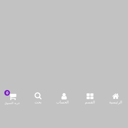
OSRAM LED ECO
OSRAM LED ECO
CLASSIC A 7W E27 3000
CLASSIC A 9W E27 3000
K WARM WHITE
K WARM WHITE
ر.ق.‏10٫50
ر.ق.‏7٫50
أضف لسلة التسوق
أضف لسلة التسوق
اشتري الآن
اشتري الآن
الرئيسية
القسم
الحساب
بحث
عربة التسوق