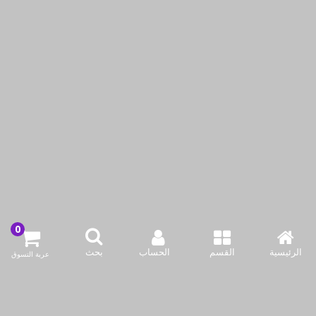
LA OPALA CLASSIQUE 20
LA OPALA CLASSIQUE 20
PCS DINNER SET
PCS DINNER SET
SWIRLS GREEN
SWIRLS BLUE
ر.ق.‏69٫00
ر.ق.‏69٫00
أضف لسلة التسوق
أضف لسلة التسوق
اشتري الآن
اشتري الآن
الرئيسية
القسم
الحساب
بحث
عربة التسوق