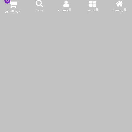
الرئيسية
القسم
الحساب
بحث
عربة التسوق
LA OPALA CLASSIQUE 20
LA OPALA CLASSIQUE 20
PCS DINNER SET LUSH
PCS DINNER SET VIVID
GREENS
GREENS
ر.ق.‏69٫00
ر.ق.‏69٫00
أضف لسلة التسوق
أضف لسلة التسوق
اشتري الآن
اشتري الآن
نحن نستخدم ملفات تعريف الارتباط لجعل تجربتك أفضل.
اقرأ أكثر
السماح للكوكيز